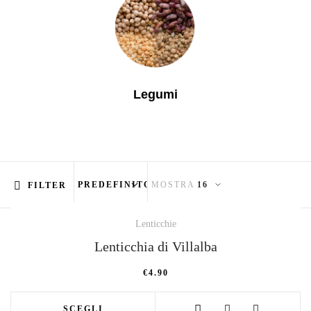
Legumi
MOSTRA
FILTER
Lenticchie
Lenticchia di Villalba
€
4.90
AGGIUNGI ALLA WISHLIST
SCEGLI