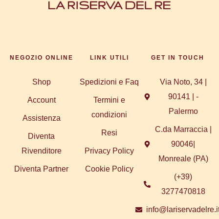
NEGOZIO ONLINE
LINK UTILI
GET IN TOUCH
Shop
Spedizioni e Faq
Via Noto, 34 |
90141 | -
Account
Termini e
Palermo
condizioni
Assistenza
C.da Marraccia |
Resi
Diventa
90046|
Rivenditore
Privacy Policy
Monreale (PA)
Diventa Partner
Cookie Policy
(+39)
3277470818
info@lariservadelre.i